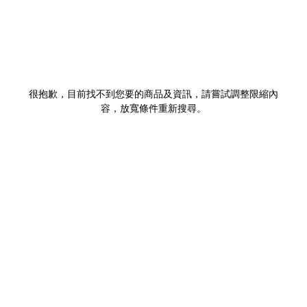
很抱歉，目前找不到您要的商品及資訊，請嘗試調整限縮內
容，放寬條件重新搜尋。