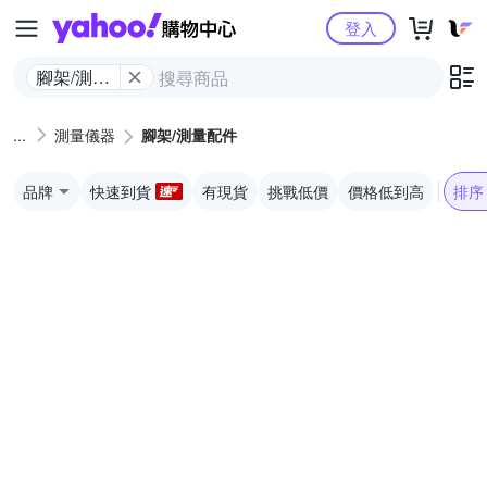
Yahoo購物中心
登入
腳架/測量
配件
測量儀器
腳架/測量配件
品牌
快速到貨
有現貨
挑戰低價
價格低到高
排序