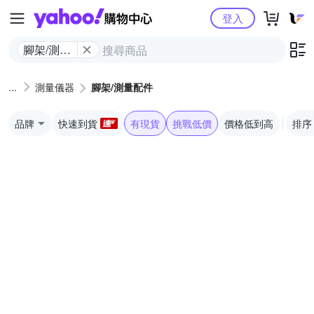
Yahoo購物中心
登入
腳架/測量
配件
測量儀器
腳架/測量配件
品牌
快速到貨
有現貨
挑戰低價
價格低到高
排序