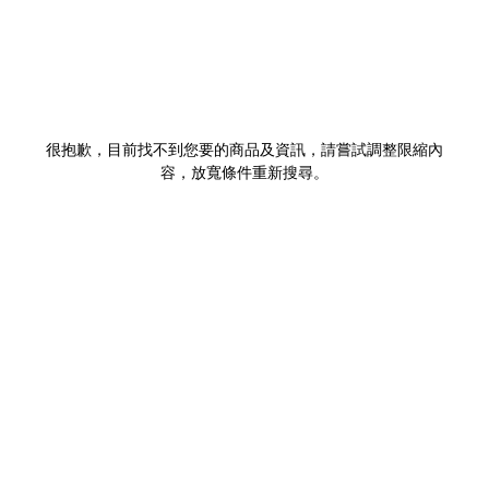
很抱歉，目前找不到您要的商品及資訊，請嘗試調整限縮內
容，放寬條件重新搜尋。