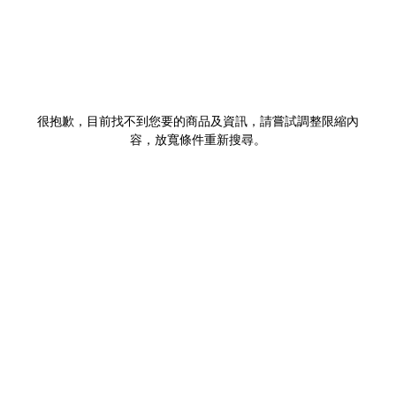
很抱歉，目前找不到您要的商品及資訊，請嘗試調整限縮內
容，放寬條件重新搜尋。