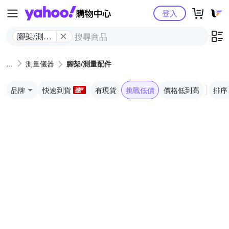
Yahoo購物中心
登入
腳架/測量
配件
測量儀器
腳架/測量配件
品牌
快速到貨
有現貨
挑戰低價
價格低到高
排序