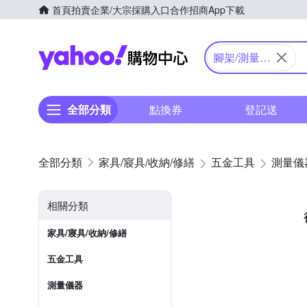
首頁
拍賣
企業/大宗採購入口
合作招商
App下載
Yahoo購物中心
腳架/測量配
件
全部分類
點換券
登記送
家具/寢具/收納/修繕
五金工具
測量儀
相關分類
家具/寢具/收納/修繕
五金工具
測量儀器