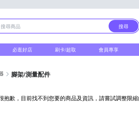
搜尋
必逛好店
刷卡/超取
會員專享
腳架/測量配件
器
很抱歉，目前找不到您要的商品及資訊，請嘗試調整限縮