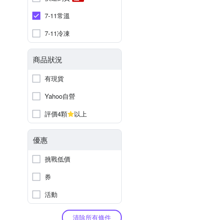
7-11常溫
7-11冷凍
商品狀況
有現貨
Yahoo自營
評價4顆
以上
優惠
挑戰低價
券
活動
清除所有條件