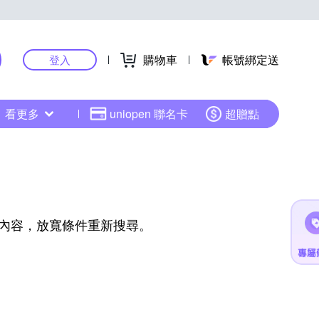
購物車
帳號綁定送
登入
看更多
uniopen 聯名卡
超贈點
內容，放寬條件重新搜尋。