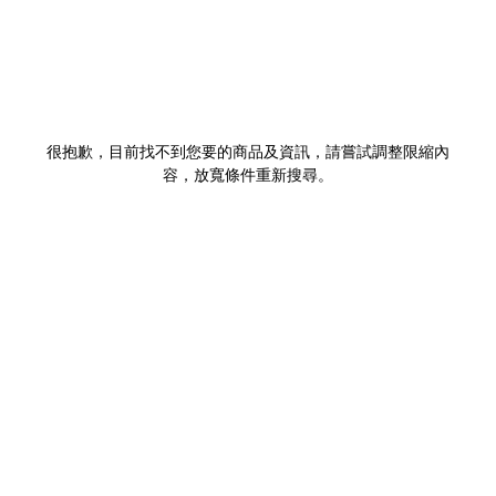
很抱歉，目前找不到您要的商品及資訊，請嘗試調整限縮內
容，放寬條件重新搜尋。