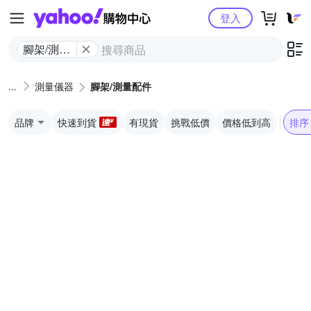
Yahoo購物中心
登入
腳架/測量
配件
測量儀器
腳架/測量配件
品牌
快速到貨
有現貨
挑戰低價
價格低到高
排序