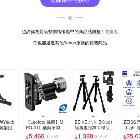
或
也許你會對這些價格優惠中的商品感興趣！
去逛逛
你也能逛逛其他Yahoo服務的相關商品
WAY航太
【Leofoto 徠圖】M
BEIKE 北卡 BK-301
ZEISS P
腳架鉗腳
PG-01L 橫向單腳架
經典扳扣萬向球型鋁
t Ligh
向球型雲
雲台(彩宣總代理)
合金三腳架
三腳架
5,466
1,380
25,0
$5,753
$1,452
$
$
$
)可替代
台(台灣