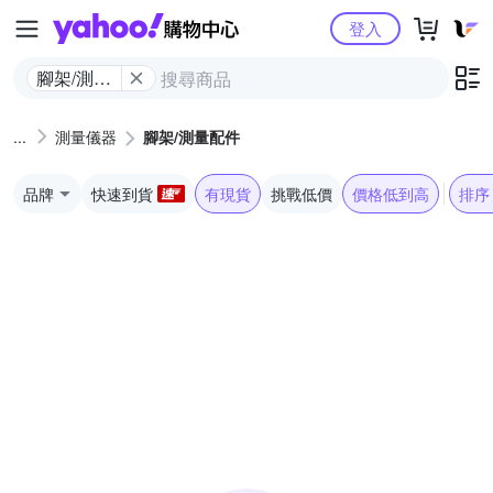
Yahoo購物中心
登入
腳架/測量
配件
測量儀器
腳架/測量配件
品牌
快速到貨
有現貨
挑戰低價
價格低到高
排序