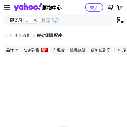
Yahoo購物中心
登入
腳架/測量
配件
測量儀器
腳架/測量配件
品牌
快速到貨
有現貨
挑戰低價
價格低到高
排序