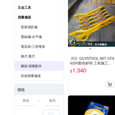
五金工具
測量儀器
雷射測距儀
墨線儀/水平儀
電流表/三用電表
捲尺/量尺
GUYSTOOL MIT-CF9
商店
6250顏色鮮明 工程施工圍
腳架/測量配件
籬 240~2500mm 摺疊護欄
1,340
$
醒目 室外裝修 安全防護圍
其他測量儀器
欄
價格
-
確定