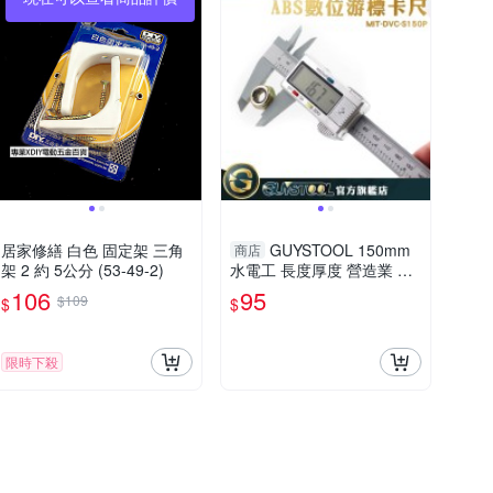
居家修繕 白色 固定架 三角
GUYSTOOL 150mm
商店
架 2 約 5公分 (53-49-2)
水電工 長度厚度 營造業 製
造業 內徑 電子數顯卡尺 MI
106
95
$109
$
$
T-DVC-S150P 防潑水 廠房
限時下殺