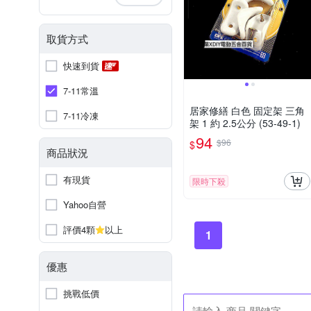
取貨方式
快速到貨
7-11常溫
居家修繕 白色 固定架 三角
7-11冷凍
架 1 約 2.5公分 (53-49-1)
94
$96
$
商品狀況
有現貨
限時下殺
Yahoo自營
評價4顆
以上
1
優惠
挑戰低價