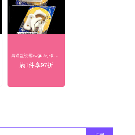
昌運監視器xOgula小倉工具 結帳享97折
滿1件享97折
搜尋