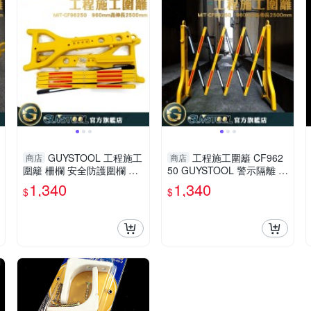
GUYSTOOL 工程施工
工程施工圍籬 CF962
商店
商店
圍籬 柵欄 安全防護圍欄 施
50 GUYSTOOL 警示隔離 可
工圍欄 摺疊護欄 警示隔離
折疊伸縮 醒目 摺疊護欄 施
1,340
1,340
$
$
耐水耐腐 MIT-CF96250
工 安全防護圍欄 室內裝潢