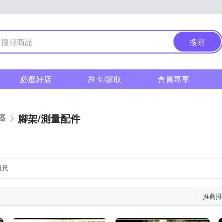
搜尋
必逛好店
刷卡/超取
會員專享
腳架/測量配件
器
量尺
推薦排