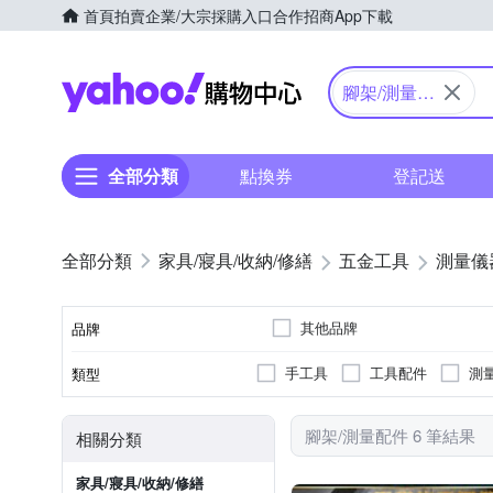
首頁
拍賣
企業/大宗採購入口
合作招商
App下載
Yahoo購物中心
腳架/測量配
件
全部分類
點換券
登記送
家具/寢具/收納/修繕
五金工具
測量儀
其他品牌
品牌
手工具
工具配件
測
類型
品牌名稱
腳架/測量配件 6 筆結果
相關分類
家具/寢具/收納/修繕