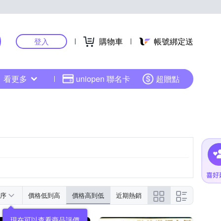
購物車
帳號綁定送
登入
看更多
uniopen 聯名卡
超贈點
序
價格低到高
價格高到低
近期熱銷
現在可以查看商品評價