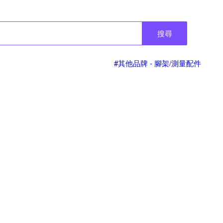
搜尋
#其他品牌 - 腳架/測量配件