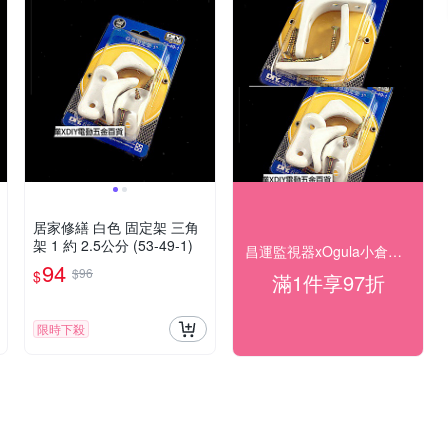
居家修繕 白色 固定架 三角
架 1 約 2.5公分 (53-49-1)
昌運監視器xOgula小倉工具 結帳享97折
94
$96
$
滿1件享97折
限時下殺