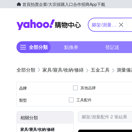
首頁
拍賣
企業/大宗採購入口
合作招商
App下載
Yahoo購物中心
腳架/測量配
件
全部分類
點換券
登記送
家具/寢具/收納/修繕
五金工具
測量儀
其他品牌
品牌
工具配件
類型
品牌名稱
腳架/測量配件 2 筆結果
相關分類
家具/寢具/收納/修繕