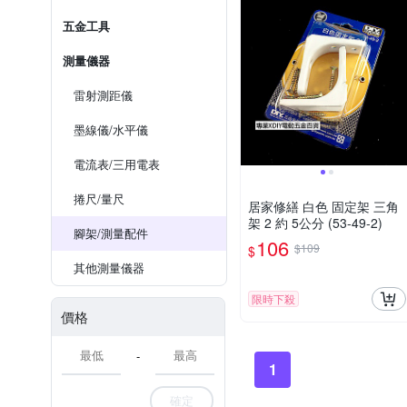
五金工具
測量儀器
雷射測距儀
墨線儀/水平儀
電流表/三用電表
捲尺/量尺
居家修繕 白色 固定架 三角
架 2 約 5公分 (53-49-2)
腳架/測量配件
106
$109
$
其他測量儀器
限時下殺
價格
-
1
確定