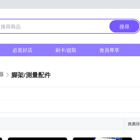
搜尋
必逛好店
刷卡/超取
會員專享
腳架/測量配件
器
推薦排