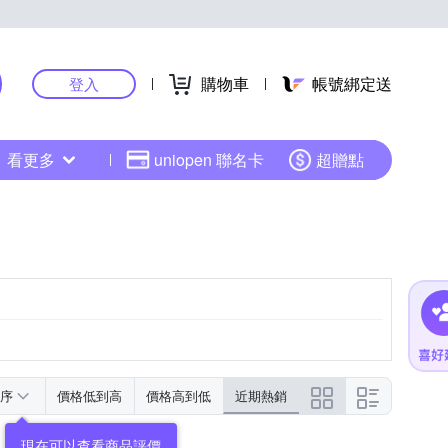
購物車
帳號綁定送
登入
看更多
uniopen 聯名卡
超贈點
序
價格低到高
價格高到低
近期熱銷
現在可以查看商品評價