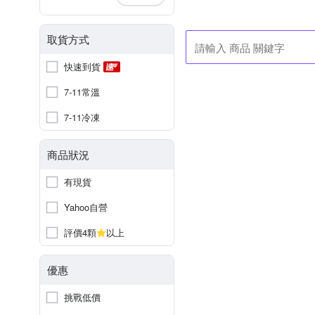
取貨方式
快速到貨
7-11常溫
7-11冷凍
商品狀況
有現貨
Yahoo自營
評價4顆
以上
優惠
挑戰低價