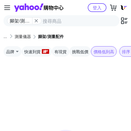
Yahoo購物中心
登入
腳架/測量
配件
測量儀器
腳架/測量配件
品牌
快速到貨
有現貨
挑戰低價
價格低到高
排序