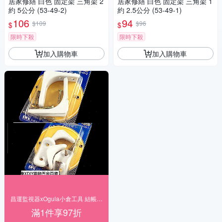
居家修繕 白色 固定架 三角架 2
居家修繕 白色 固定架 三角架 1
約 5公分 (53-49-2)
約 2.5公分 (53-49-1)
106
94
$109
$96
$
$
限時下殺
限時下殺
加入購物車
加入購物車
昌運監視器xOgula小倉工具 結帳享97折
滿1件享97折