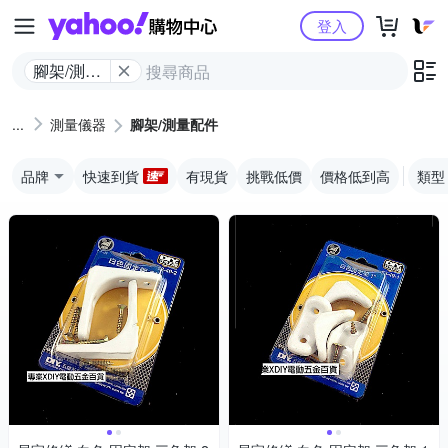
Yahoo購物中心
登入
腳架/測量
配件
測量儀器
腳架/測量配件
品牌
快速到貨
有現貨
挑戰低價
價格低到高
類型