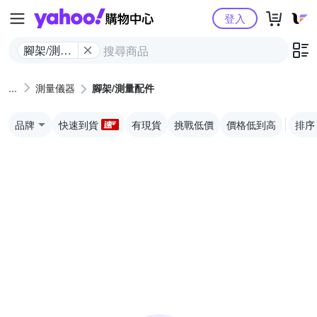
Yahoo購物中心
登入
腳架/測量
配件
測量儀器
腳架/測量配件
品牌
快速到貨
有現貨
挑戰低價
價格低到高
排序