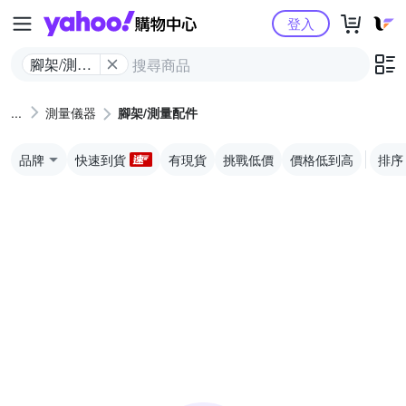
Yahoo購物中心
登入
腳架/測量
配件
測量儀器
腳架/測量配件
品牌
快速到貨
有現貨
挑戰低價
價格低到高
排序