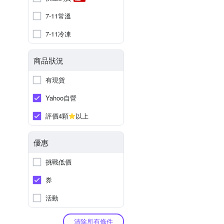
7-11常溫
7-11冷凍
商品狀況
有現貨
Yahoo自營
評價4顆
以上
優惠
挑戰低價
券
活動
清除所有條件