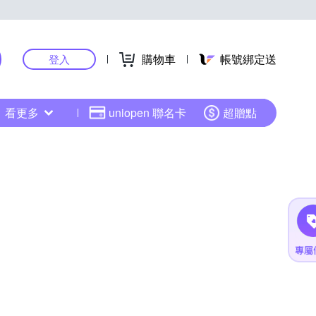
購物車
帳號綁定送
登入
看更多
uniopen 聯名卡
超贈點