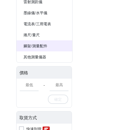
雷射測距儀
墨線儀/水平儀
電流表/三用電表
捲尺/量尺
腳架/測量配件
其他測量儀器
價格
-
確定
取貨方式
快速到貨