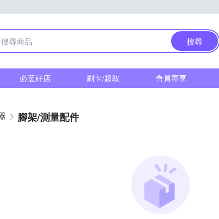
搜尋
必逛好店
刷卡/超取
會員專享
腳架/測量配件
器