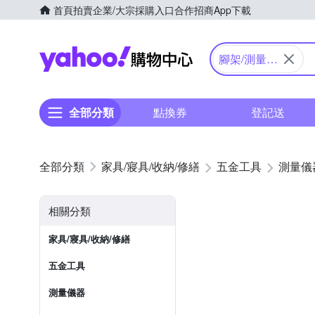
首頁
拍賣
企業/大宗採購入口
合作招商
App下載
Yahoo購物中心
腳架/測量配
件
全部分類
點換券
登記送
家具/寢具/收納/修繕
五金工具
測量儀
相關分類
家具/寢具/收納/修繕
五金工具
測量儀器