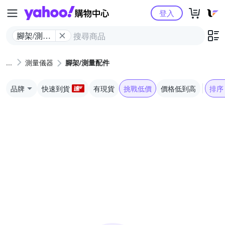
Yahoo購物中心
登入
腳架/測量
配件
測量儀器
腳架/測量配件
品牌
快速到貨
有現貨
挑戰低價
價格低到高
排序