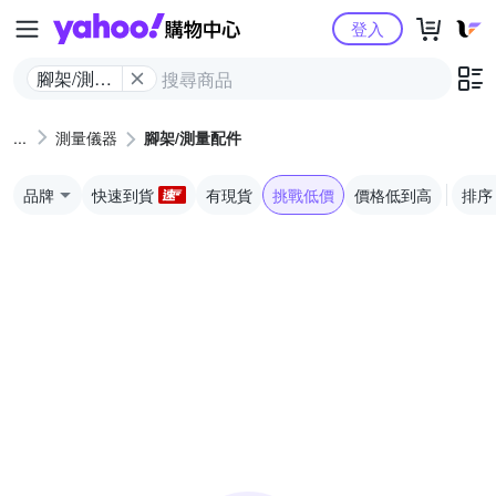
Yahoo購物中心
登入
腳架/測量
配件
測量儀器
腳架/測量配件
品牌
快速到貨
有現貨
挑戰低價
價格低到高
排序