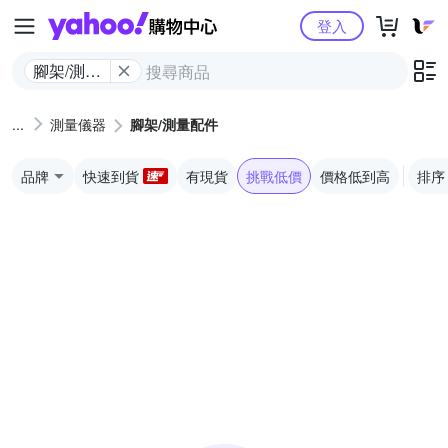
Yahoo購物中心
登入
腳架/測量
配件
測量儀器
腳架/測量配件
品牌
快速到貨
有現貨
挑戰低價
價格低到高
排序