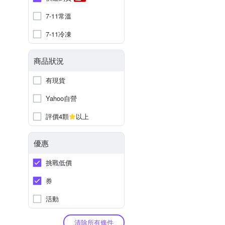
7-11常溫
7-11冷凍
商品狀況
有現貨
Yahoo自營
評價4顆
以上
優惠
挑戰低價
券
活動
清除所有條件