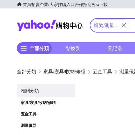
首頁
拍賣
企業/大宗採購入口
合作招商
App下載
Yahoo購物中心
腳架/測量配
件
全部分類
點換券
登記送
家具/寢具/收納/修繕
五金工具
測量儀
相關分類
家具/寢具/收納/修繕
五金工具
測量儀器