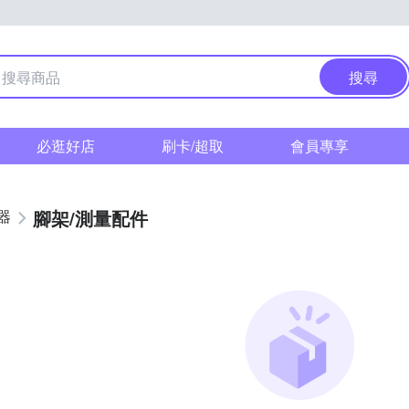
搜尋
必逛好店
刷卡/超取
會員專享
腳架/測量配件
器