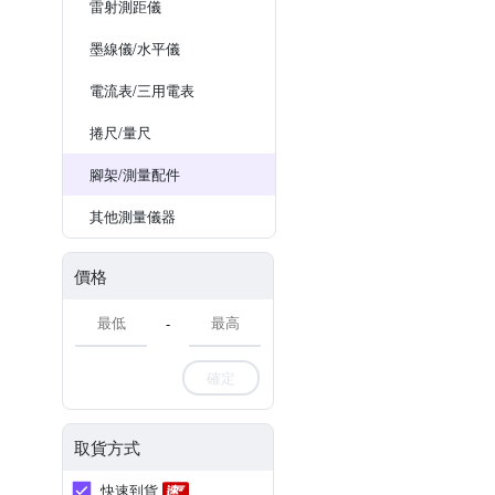
雷射測距儀
墨線儀/水平儀
電流表/三用電表
捲尺/量尺
腳架/測量配件
其他測量儀器
價格
-
確定
取貨方式
快速到貨