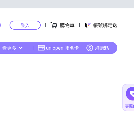
購物車
帳號綁定送
登入
看更多
uniopen 聯名卡
超贈點