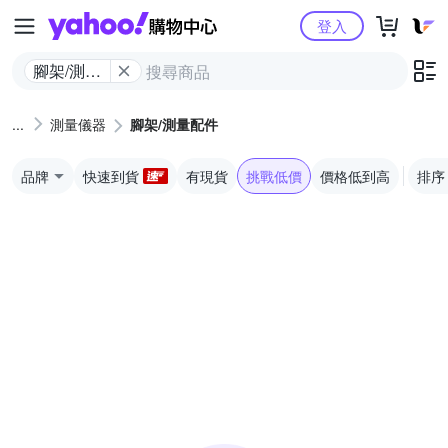
Yahoo購物中心
登入
腳架/測量
配件
測量儀器
腳架/測量配件
品牌
快速到貨
有現貨
挑戰低價
價格低到高
排序