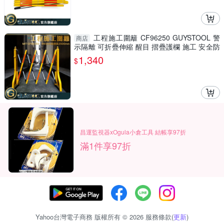
工程施工圍籬 CF96250 GUYSTOOL 警
商店
示隔離 可折疊伸縮 醒目 摺疊護欄 施工 安全防
護圍欄 室內裝潢
1,340
$
昌運監視器xOgula小倉工具 結帳享97折
滿1件享97折
Yahoo台灣電子商務 版權所有 © 2026 服務條款(
更新
)