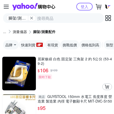
Yahoo購物中心
登入
腳架/測量
配件
測量儀器
腳架/測量配件
品牌
快速到貨
有現貨
挑戰低價
價格低到高
類型
居家修繕 白色 固定架 三角架 2 約 5公分 (53-4
9-2)
106
$
$
109
限時下殺
GUYSTOOL 150mm 水電工 長度厚度 營
商店
造業 製造業 內徑 電子數顯卡尺 MIT-DVC-S150
P 防潑水 廠房
95
$