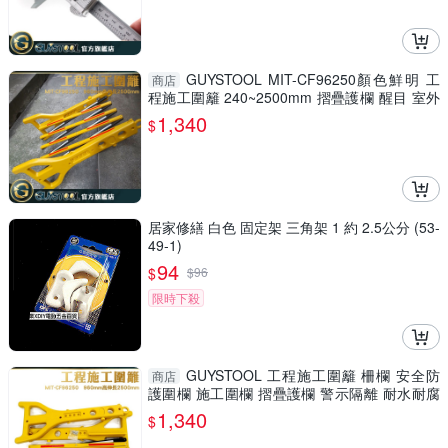
GUYSTOOL MIT-CF96250顏色鮮明 工
商店
程施工圍籬 240~2500mm 摺疊護欄 醒目 室外
裝修 安全防護圍欄
1,340
$
居家修繕 白色 固定架 三角架 1 約 2.5公分 (53-
49-1)
94
$
$
96
限時下殺
GUYSTOOL 工程施工圍籬 柵欄 安全防
商店
護圍欄 施工圍欄 摺疊護欄 警示隔離 耐水耐腐
MIT-CF96250
1,340
$