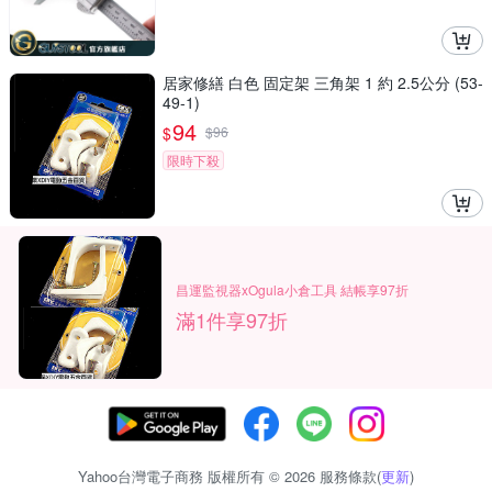
居家修繕 白色 固定架 三角架 1 約 2.5公分 (53-
49-1)
94
$
$
96
限時下殺
昌運監視器xOgula小倉工具 結帳享97折
滿1件享97折
Yahoo台灣電子商務 版權所有 © 2026 服務條款(
更新
)