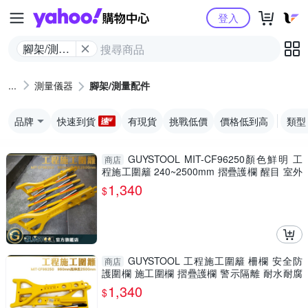
Yahoo購物中心
登入
腳架/測量
配件
測量儀器
腳架/測量配件
品牌
快速到貨
有現貨
挑戰低價
價格低到高
類型
GUYSTOOL MIT-CF96250顏色鮮明 工
商店
程施工圍籬 240~2500mm 摺疊護欄 醒目 室外
裝修 安全防護圍欄
1,340
$
GUYSTOOL 工程施工圍籬 柵欄 安全防
商店
護圍欄 施工圍欄 摺疊護欄 警示隔離 耐水耐腐
MIT-CF96250
1,340
$