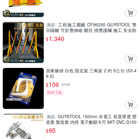
工程施工圍籬 CF96250 GUYSTOOL 警
商店
示隔離 可折疊伸縮 醒目 摺疊護欄 施工 安全防
護圍欄 室內裝潢
1,340
$
居家修繕 白色 固定架 三角架 2 約 5公分 (53-4
9-2)
106
$
$
109
限時下殺
GUYSTOOL 150mm 水電工 長度厚度 營
商店
造業 製造業 內徑 電子數顯卡尺 MIT-DVC-S150
P 防潑水 廠房
95
$