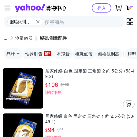
Yahoo購物中心
登入
腳架/測量
配件
測量儀器
腳架/測量配件
品牌
快速到貨
有現貨
挑戰低價
價格低到高
類型
居家修繕 白色 固定架 三角架 2 約 5公分 (53-4
9-2)
106
$
$
109
限時下殺
居家修繕 白色 固定架 三角架 1 約 2.5公分 (53-
49-1)
94
$
$
96