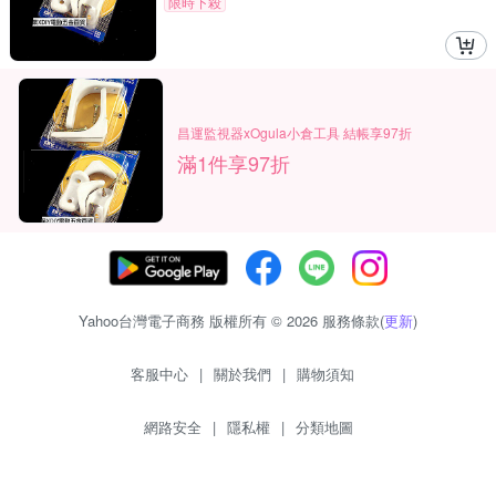
限時下殺
昌運監視器xOgula小倉工具 結帳享97折
滿1件享97折
Yahoo台灣電子商務 版權所有 © 2026 服務條款(
更新
)
客服中心
|
關於我們
|
購物須知
網路安全
|
隱私權
|
分類地圖