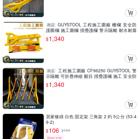
GUYSTOOL 工程施工圍籬 柵欄 安全防
商店
護圍欄 施工圍欄 摺疊護欄 警示隔離 耐水耐腐
MIT-CF96250
1,340
$
工程施工圍籬 CF96250 GUYSTOOL 警
商店
示隔離 可折疊伸縮 醒目 摺疊護欄 施工 安全防
護圍欄 室內裝潢
1,340
$
居家修繕 白色 固定架 三角架 2 約 5公分 (53-4
9-2)
106
$
$
109
限時下殺