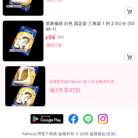
居家修繕 白色 固定架 三角架 1 約 2.5公分 (53-
49-1)
94
$
$
96
限時下殺
昌運監視器xOgula小倉工具 結帳享97折
滿1件享97折
Yahoo台灣電子商務 版權所有 © 2026 服務條款(
更新
)