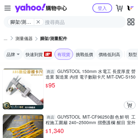
Yahoo購物中心
登入
腳架/測量
配件
測量儀器
腳架/測量配件
品牌
快速到貨
有現貨
挑戰低價
價格低到高
類型
GUYSTOOL 150mm 水電工 長度厚度 營
商店
造業 製造業 內徑 電子數顯卡尺 MIT-DVC-S150
P 防潑水 廠房
95
$
GUYSTOOL MIT-CF96250顏色鮮明 工
商店
程施工圍籬 240~2500mm 摺疊護欄 醒目 室外
裝修 安全防護圍欄
1,340
$