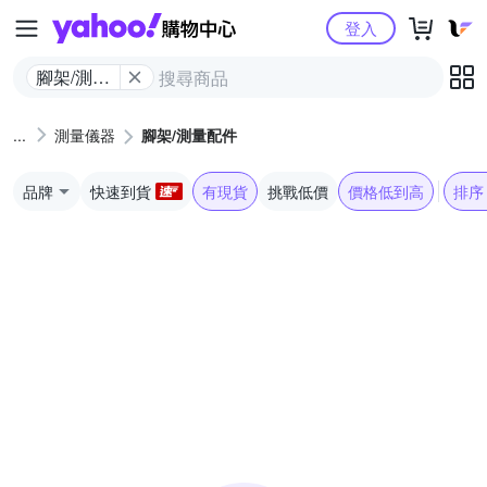
Yahoo購物中心
登入
腳架/測量
配件
測量儀器
腳架/測量配件
品牌
快速到貨
有現貨
挑戰低價
價格低到高
排序