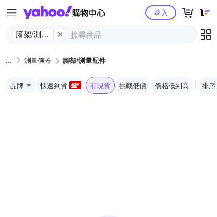
Yahoo購物中心
登入
腳架/測量
配件
測量儀器
腳架/測量配件
品牌
快速到貨
有現貨
挑戰低價
價格低到高
排序