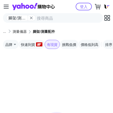
Yahoo購物中心
登入
腳架/測量
配件
測量儀器
腳架/測量配件
品牌
快速到貨
有現貨
挑戰低價
價格低到高
排序