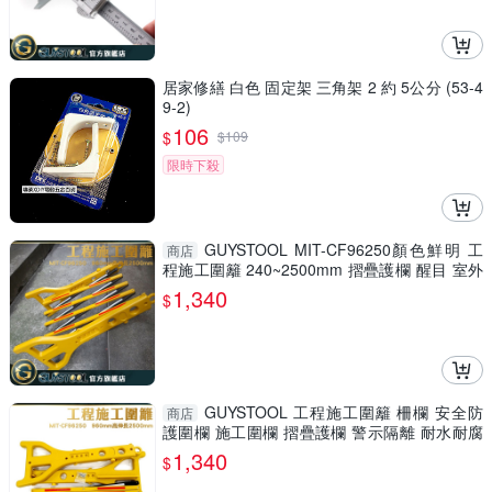
居家修繕 白色 固定架 三角架 2 約 5公分 (53-4
9-2)
106
$
$
109
限時下殺
GUYSTOOL MIT-CF96250顏色鮮明 工
商店
程施工圍籬 240~2500mm 摺疊護欄 醒目 室外
裝修 安全防護圍欄
1,340
$
GUYSTOOL 工程施工圍籬 柵欄 安全防
商店
護圍欄 施工圍欄 摺疊護欄 警示隔離 耐水耐腐
MIT-CF96250
1,340
$