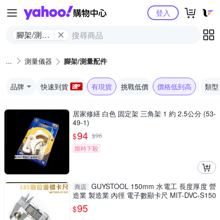
Yahoo購物中心
登入
腳架/測量
配件
測量儀器
腳架/測量配件
品牌
快速到貨
有現貨
挑戰低價
價格低到高
類型
居家修繕 白色 固定架 三角架 1 約 2.5公分 (53-
49-1)
94
$
$
96
限時下殺
GUYSTOOL 150mm 水電工 長度厚度 營
商店
造業 製造業 內徑 電子數顯卡尺 MIT-DVC-S150
P 防潑水 廠房
95
$