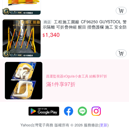
工程施工圍籬 CF96250 GUYSTOOL 警
商店
示隔離 可折疊伸縮 醒目 摺疊護欄 施工 安全防
護圍欄 室內裝潢
1,340
$
昌運監視器xOgula小倉工具 結帳享97折
滿1件享97折
Yahoo台灣電子商務 版權所有 © 2026 服務條款(
更新
)