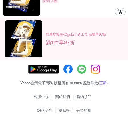
限時下殺
昌運監視器xOgula小倉工具 結帳享97折
滿1件享97折
Yahoo台灣電子商務 版權所有 © 2026 服務條款(
更新
)
客服中心
|
關於我們
|
購物須知
網路安全
|
隱私權
|
分類地圖