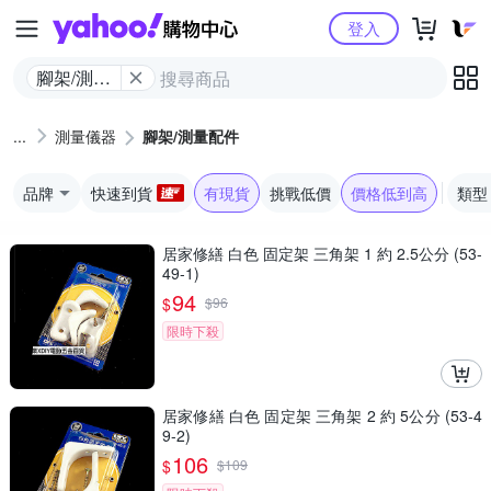
Yahoo購物中心
登入
腳架/測量
配件
測量儀器
腳架/測量配件
品牌
快速到貨
有現貨
挑戰低價
價格低到高
類型
居家修繕 白色 固定架 三角架 1 約 2.5公分 (53-
49-1)
94
$
$
96
限時下殺
居家修繕 白色 固定架 三角架 2 約 5公分 (53-4
9-2)
106
$
$
109