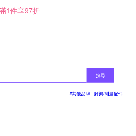
滿1件享97折
搜尋
#其他品牌 - 腳架/測量配件