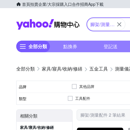
首頁
拍賣
企業/大宗採購入口
合作招商
App下載
Yahoo購物中心
腳架/測量配
件
全部分類
點換券
登記送
家具/寢具/收納/修繕
五金工具
測量儀
其他品牌
品牌
工具配件
類型
品牌名稱
腳架/測量配件 2 筆結果
相關分類
家具/寢具/收納/修繕