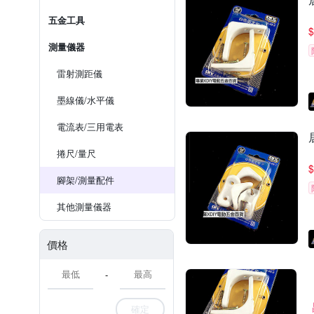
五金工具
$
測量儀器
雷射測距儀
墨線儀/水平儀
電流表/三用電表
捲尺/量尺
$
腳架/測量配件
其他測量儀器
價格
-
確定