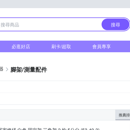
搜尋
必逛好店
刷卡/超取
會員專享
腳架/測量配件
器
推薦排
居家修繕 白色 固定架 三角架 2 約 5公分 (53-49-2)