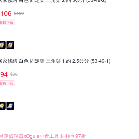
106
$
109
限時下殺
居家修繕 白色 固定架 三角架 1 約 2.5公分 (53-49-1)
94
$
96
限時下殺
昌運監視器xOgula小倉工具 結帳享97折