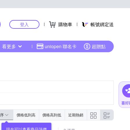
購物車
帳號綁定送
登入
看更多
uniopen 聯名卡
超贈點
序
價格低到高
價格高到低
近期熱銷
現在可以查看商品評價