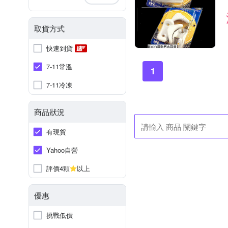
取貨方式
快速到貨
7-11常溫
1
7-11冷凍
商品狀況
有現貨
Yahoo自營
評價4顆
以上
優惠
挑戰低價