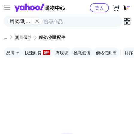
Yahoo購物中心
登入
腳架/測量
配件
測量儀器
腳架/測量配件
品牌
快速到貨
有現貨
挑戰低價
價格低到高
排序