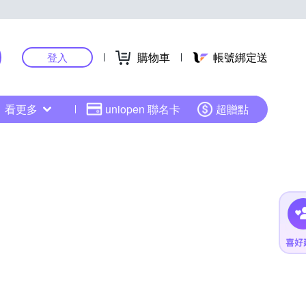
購物車
帳號綁定送
登入
看更多
uniopen 聯名卡
超贈點