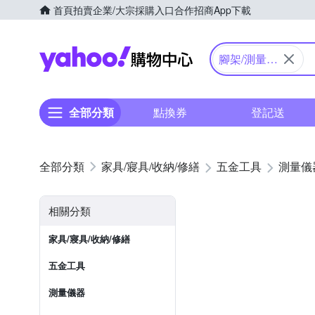
首頁
拍賣
企業/大宗採購入口
合作招商
App下載
Yahoo購物中心
腳架/測量配
件
全部分類
點換券
登記送
家具/寢具/收納/修繕
五金工具
測量儀
相關分類
家具/寢具/收納/修繕
五金工具
測量儀器