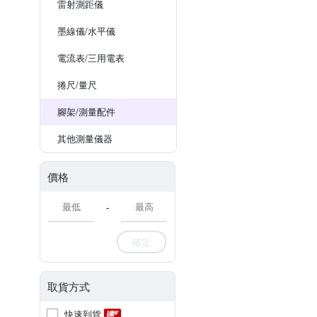
雷射測距儀
墨線儀/水平儀
電流表/三用電表
捲尺/量尺
腳架/測量配件
其他測量儀器
價格
-
確定
取貨方式
快速到貨