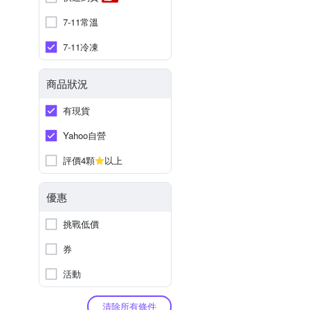
7-11常溫
7-11冷凍
商品狀況
有現貨
Yahoo自營
評價4顆
以上
優惠
挑戰低價
券
活動
清除所有條件