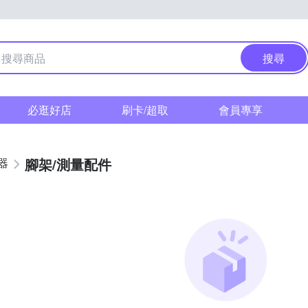
搜尋
必逛好店
刷卡/超取
會員專享
腳架/測量配件
器