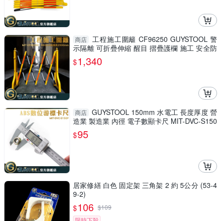
工程施工圍籬 CF96250 GUYSTOOL 警
商店
示隔離 可折疊伸縮 醒目 摺疊護欄 施工 安全防
護圍欄 室內裝潢
1,340
$
GUYSTOOL 150mm 水電工 長度厚度 營
商店
造業 製造業 內徑 電子數顯卡尺 MIT-DVC-S150
P 防潑水 廠房
95
$
居家修繕 白色 固定架 三角架 2 約 5公分 (53-4
9-2)
106
$
$
109
限時下殺