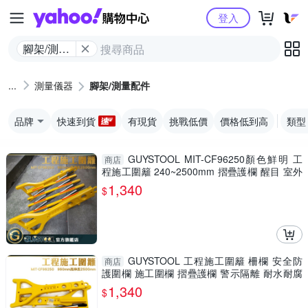
Yahoo購物中心
登入
腳架/測量
配件
測量儀器
腳架/測量配件
品牌
快速到貨
有現貨
挑戰低價
價格低到高
類型
GUYSTOOL MIT-CF96250顏色鮮明 工
商店
程施工圍籬 240~2500mm 摺疊護欄 醒目 室外
裝修 安全防護圍欄
1,340
$
GUYSTOOL 工程施工圍籬 柵欄 安全防
商店
護圍欄 施工圍欄 摺疊護欄 警示隔離 耐水耐腐
MIT-CF96250
1,340
$