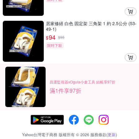
居家修繕 白色 固定架 三角架 1 約 2.5公分 (53-
49-1)
94
$
$
96
限時下殺
昌運監視器xOgula小倉工具 結帳享97折
滿1件享97折
Yahoo台灣電子商務 版權所有 © 2026 服務條款(
更新
)