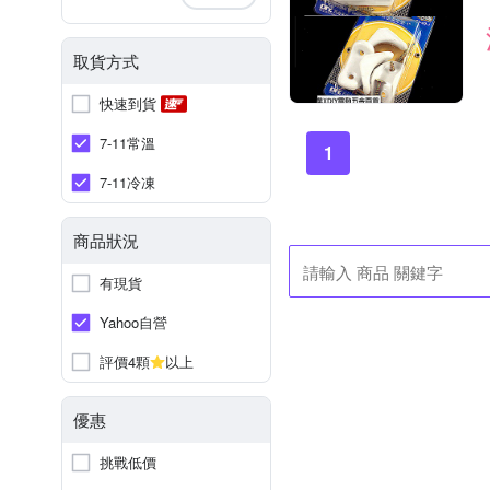
取貨方式
快速到貨
7-11常溫
1
7-11冷凍
商品狀況
有現貨
Yahoo自營
評價4顆
以上
優惠
挑戰低價