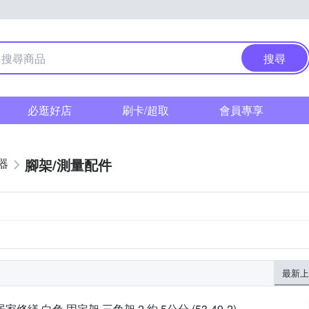
搜尋
必逛好店
刷卡/超取
會員專享
腳架/測量配件
器
最新上
居家修繕 白色 固定架 三角架 2 約 5公分 (53-49-2)