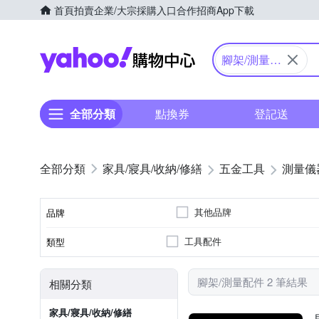
首頁
拍賣
企業/大宗採購入口
合作招商
App下載
Yahoo購物中心
腳架/測量配
件
全部分類
點換券
登記送
家具/寢具/收納/修繕
五金工具
測量儀
其他品牌
品牌
工具配件
類型
品牌名稱
腳架/測量配件 2 筆結果
相關分類
家具/寢具/收納/修繕