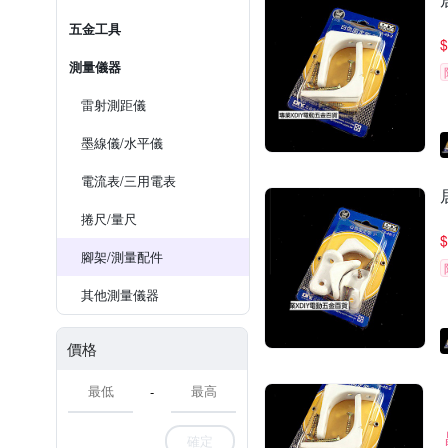
五金工具
$
測量儀器
雷射測距儀
墨線儀/水平儀
電流表/三用電表
捲尺/量尺
$
腳架/測量配件
其他測量儀器
價格
-
確定