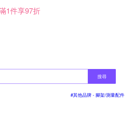
滿1件享97折
搜尋
#其他品牌 - 腳架/測量配件