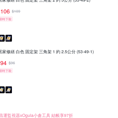
106
$
109
限時下殺
居家修繕 白色 固定架 三角架 1 約 2.5公分 (53-49-1)
94
$
96
限時下殺
昌運監視器xOgula小倉工具 結帳享97折