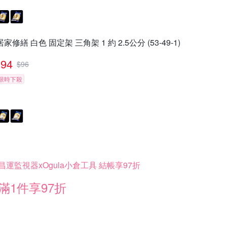
居家修繕 白色 固定架 三角架 1 約 2.5公分 (53-49-1)
94
$
96
限時下殺
昌運監視器xOgula小倉工具 結帳享97折
滿1件享97折