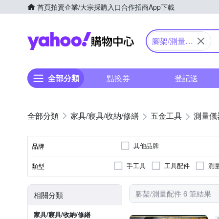
首頁
拍賣
企業/大宗採購入口
合作招商
App下載
Yahoo購物中心
腳架/測量配
件
全部分類
點換券
登記送
家具/寢具/收納/修繕
五金工具
測量儀
其他品牌
品牌
手工具
工具配件
測
類型
品牌名稱
腳架/測量配件 6 筆結果
相關分類
家具/寢具/收納/修繕