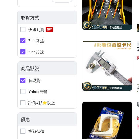
取貨方式
快速到貨
7-11常溫
7-11冷凍
$
商品狀況
有現貨
Yahoo自營
評價4顆
以上
$
優惠
挑戰低價