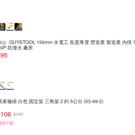
GUYSTOOL 150mm 水電工 長度厚度 營造業 製造業 內徑 電
商店
50P 防潑水 廠房
95
居家修繕 白色 固定架 三角架 2 約 5公分 (53-49-2)
106
$
109
限時下殺