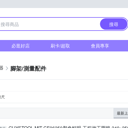
搜尋
必逛好店
刷卡/超取
會員專享
腳架/測量配件
器
量尺
最新上
GUYSTOOL MIT-CF96250顏色鮮明 工程施工圍籬 240~