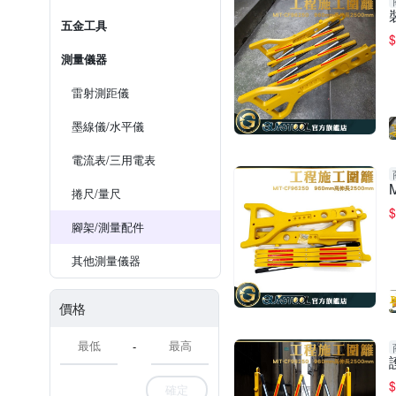
五金工具
$
測量儀器
雷射測距儀
墨線儀/水平儀
電流表/三用電表
捲尺/量尺
$
腳架/測量配件
其他測量儀器
價格
-
$
確定