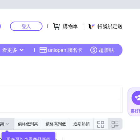
購物車
帳號綁定送
登入
看更多
uniopen 聯名卡
超贈點
架
價格低到高
價格高到低
近期熱銷
現在可以查看商品評價
2500mm 摺疊護欄 醒目 室外