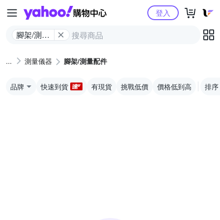
Yahoo購物中心
登入
腳架/測量
配件
測量儀器
腳架/測量配件
品牌
快速到貨
有現貨
挑戰低價
價格低到高
排序