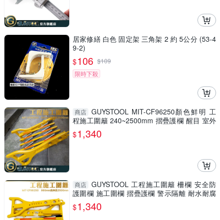
居家修繕 白色 固定架 三角架 2 約 5公分 (53-4
9-2)
106
$
$
109
限時下殺
GUYSTOOL MIT-CF96250顏色鮮明 工
商店
程施工圍籬 240~2500mm 摺疊護欄 醒目 室外
裝修 安全防護圍欄
1,340
$
GUYSTOOL 工程施工圍籬 柵欄 安全防
商店
護圍欄 施工圍欄 摺疊護欄 警示隔離 耐水耐腐
MIT-CF96250
1,340
$