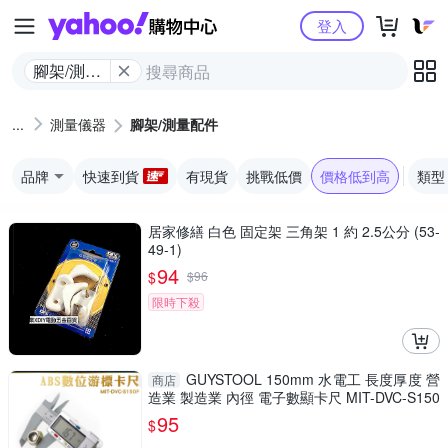
Yahoo購物中心
登入
腳架/測量
配件
測量儀器
腳架/測量配件
品牌
快速到貨
有現貨
挑戰低價
價格低到高
類型
居家修繕 白色 固定架 三角架 1 約 2.5公分 (53-
49-1)
94
$
$
96
限時下殺
GUYSTOOL 150mm 水電工 長度厚度 營
商店
造業 製造業 內徑 電子數顯卡尺 MIT-DVC-S150
P 防潑水 廠房
95
$