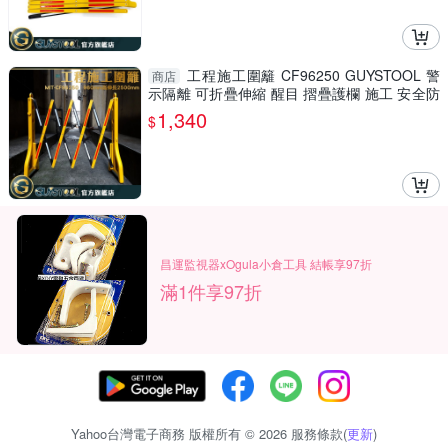
工程施工圍籬 CF96250 GUYSTOOL 警
商店
示隔離 可折疊伸縮 醒目 摺疊護欄 施工 安全防
護圍欄 室內裝潢
1,340
$
昌運監視器xOgula小倉工具 結帳享97折
滿1件享97折
Yahoo台灣電子商務 版權所有 © 2026 服務條款(
更新
)