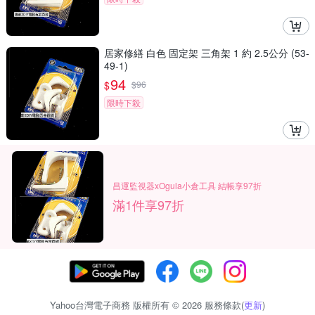
居家修繕 白色 固定架 三角架 1 約 2.5公分 (53-
49-1)
94
$
$
96
限時下殺
昌運監視器xOgula小倉工具 結帳享97折
滿1件享97折
Yahoo台灣電子商務 版權所有 © 2026 服務條款(
更新
)