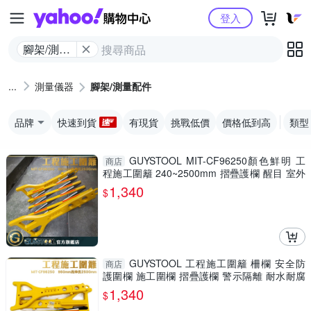
Yahoo購物中心
登入
腳架/測量
配件
測量儀器
腳架/測量配件
品牌
快速到貨
有現貨
挑戰低價
價格低到高
類型
GUYSTOOL MIT-CF96250顏色鮮明 工
商店
程施工圍籬 240~2500mm 摺疊護欄 醒目 室外
裝修 安全防護圍欄
1,340
$
GUYSTOOL 工程施工圍籬 柵欄 安全防
商店
護圍欄 施工圍欄 摺疊護欄 警示隔離 耐水耐腐
MIT-CF96250
1,340
$