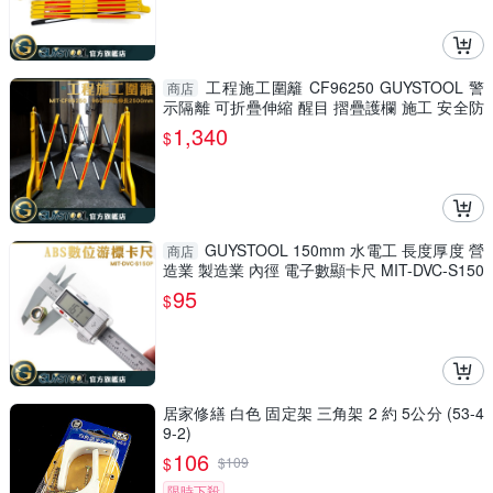
工程施工圍籬 CF96250 GUYSTOOL 警
商店
示隔離 可折疊伸縮 醒目 摺疊護欄 施工 安全防
護圍欄 室內裝潢
1,340
$
GUYSTOOL 150mm 水電工 長度厚度 營
商店
造業 製造業 內徑 電子數顯卡尺 MIT-DVC-S150
P 防潑水 廠房
95
$
居家修繕 白色 固定架 三角架 2 約 5公分 (53-4
9-2)
106
$
$
109
限時下殺