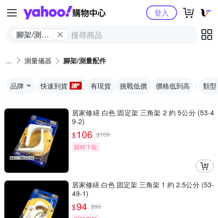
Yahoo購物中心
登入
腳架/測量
配件
測量儀器
腳架/測量配件
品牌
快速到貨
有現貨
挑戰低價
價格低到高
類型
居家修繕 白色 固定架 三角架 2 約 5公分 (53-4
9-2)
106
$
$
109
限時下殺
居家修繕 白色 固定架 三角架 1 約 2.5公分 (53-
49-1)
94
$
$
96