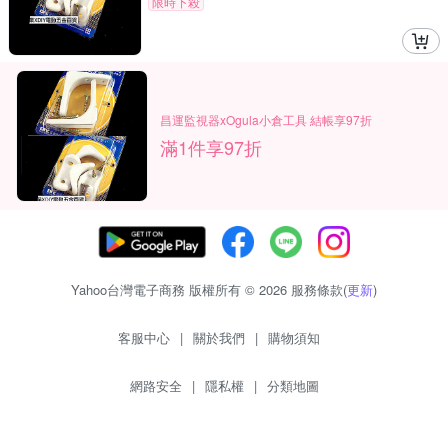
限時下殺
昌運監視器xOgula小倉工具 結帳享97折
滿1件享97折
Yahoo台灣電子商務 版權所有 © 2026 服務條款(
更新
)
客服中心
|
關於我們
|
購物須知
網路安全
|
隱私權
|
分類地圖