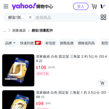
Yahoo購物中心
登入
腳架/測量
配件
測量儀器
腳架/測量配件
品牌
快速到貨
有現貨
挑戰低價
價格低到高
類型
居家修繕 白色 固定架 三角架 2 約 5公分 (53-4
9-2)
106
$
$
109
限時下殺
居家修繕 白色 固定架 三角架 1 約 2.5公分 (53-
49-1)
94
$
$
96