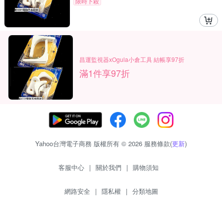
限時下殺
昌運監視器xOgula小倉工具 結帳享97折
滿1件享97折
Yahoo台灣電子商務 版權所有 © 2026 服務條款(
更新
)
客服中心
|
關於我們
|
購物須知
網路安全
|
隱私權
|
分類地圖