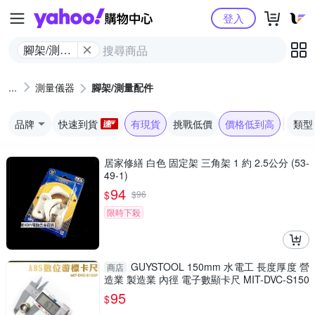
Yahoo購物中心
登入
腳架/測量
配件
測量儀器
腳架/測量配件
品牌
快速到貨
有現貨
挑戰低價
價格低到高
類型
居家修繕 白色 固定架 三角架 1 約 2.5公分 (53-
49-1)
94
$
$
96
限時下殺
GUYSTOOL 150mm 水電工 長度厚度 營
商店
造業 製造業 內徑 電子數顯卡尺 MIT-DVC-S150
P 防潑水 廠房
95
$