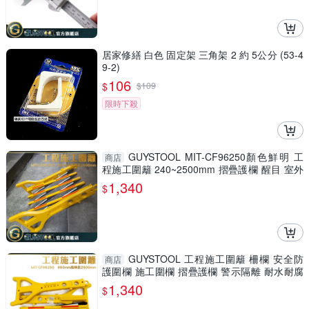
居家修繕 白色 固定架 三角架 2 約 5公分 (53-4
9-2)
106
$
$
109
限時下殺
GUYSTOOL MIT-CF96250顏色鮮明 工
商店
程施工圍籬 240~2500mm 摺疊護欄 醒目 室外
裝修 安全防護圍欄
1,340
$
GUYSTOOL 工程施工圍籬 柵欄 安全防
商店
護圍欄 施工圍欄 摺疊護欄 警示隔離 耐水耐腐
MIT-CF96250
1,340
$