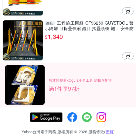
工程施工圍籬 CF96250 GUYSTOOL 警
商店
示隔離 可折疊伸縮 醒目 摺疊護欄 施工 安全防
護圍欄 室內裝潢
1,340
$
昌運監視器xOgula小倉工具 結帳享97折
滿1件享97折
Yahoo台灣電子商務 版權所有 © 2026 服務條款(
更新
)