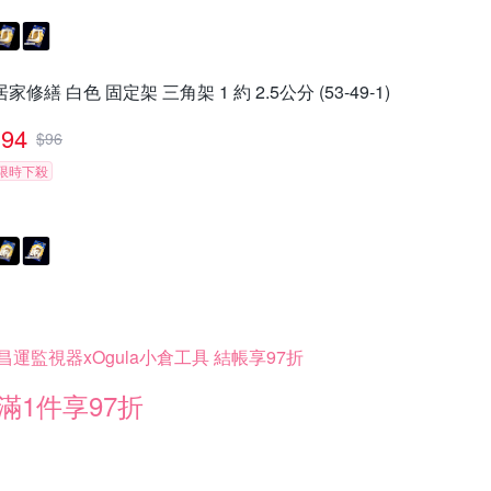
居家修繕 白色 固定架 三角架 1 約 2.5公分 (53-49-1)
94
$
96
限時下殺
昌運監視器xOgula小倉工具 結帳享97折
滿1件享97折