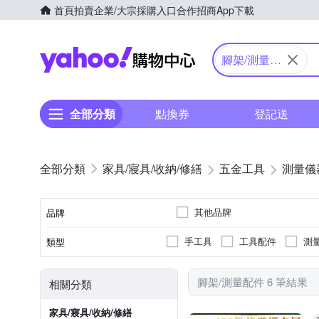
首頁
拍賣
企業/大宗採購入口
合作招商
App下載
Yahoo購物中心
腳架/測量配
件
全部分類
點換券
登記送
家具/寢具/收納/修繕
五金工具
測量儀
其他品牌
品牌
手工具
工具配件
測
類型
品牌名稱
腳架/測量配件 6 筆結果
相關分類
家具/寢具/收納/修繕