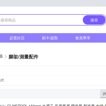
搜尋
必逛好店
刷卡/超取
會員專享
腳架/測量配件
器
量尺
評
GUYSTOOL 150mm 水電工 長度厚度 營造業 製造業 內徑 電