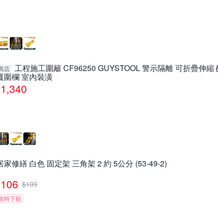
工程施工圍籬 CF96250 GUYSTOOL 警示隔離 可折疊伸縮
商店
護圍欄 室內裝潢
1,340
居家修繕 白色 固定架 三角架 2 約 5公分 (53-49-2)
106
$
109
限時下殺