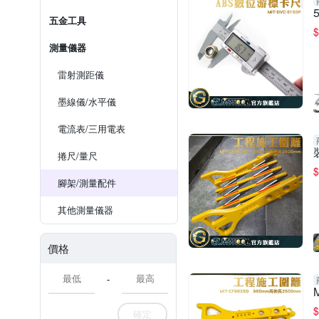
五金工具
$
測量儀器
雷射測距儀
墨線儀/水平儀
電流表/三用電表
捲尺/量尺
$
腳架/測量配件
其他測量儀器
價格
-
$
確定