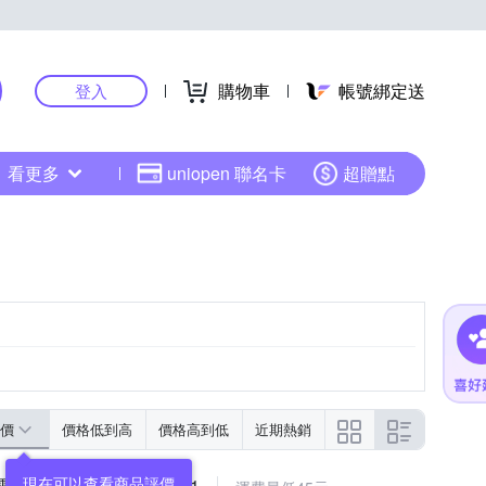
購物車
帳號綁定送
登入
看更多
uniopen 聯名卡
超贈點
價
價格低到高
價格高到低
近期熱銷
現在可以查看商品評價
子數顯卡尺 MIT-DVC-S1