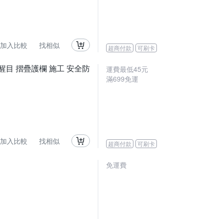
加入比較
找相似
超商付款
可刷卡
 醒目 摺疊護欄 施工 安全防
運費最低
45
元
滿
699
免運
加入比較
找相似
超商付款
可刷卡
免運費