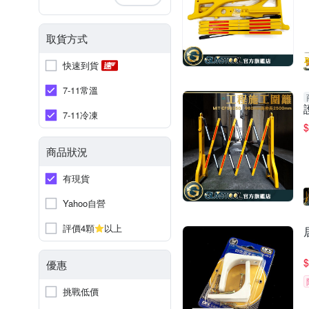
取貨方式
快速到貨
7-11常溫
7-11冷凍
$
商品狀況
有現貨
Yahoo自營
評價4顆
以上
$
優惠
挑戰低價