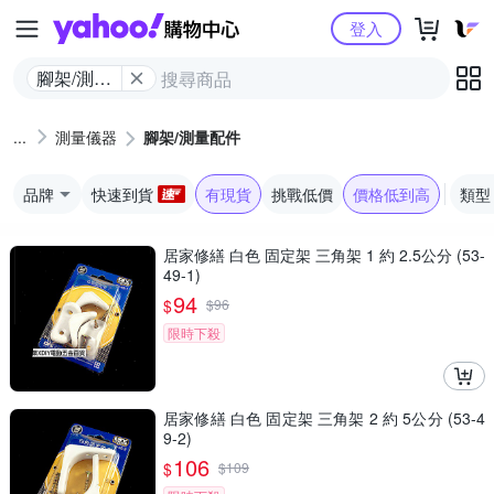
Yahoo購物中心
登入
腳架/測量
配件
測量儀器
腳架/測量配件
品牌
快速到貨
有現貨
挑戰低價
價格低到高
類型
居家修繕 白色 固定架 三角架 1 約 2.5公分 (53-
49-1)
94
$
$
96
限時下殺
居家修繕 白色 固定架 三角架 2 約 5公分 (53-4
9-2)
106
$
$
109