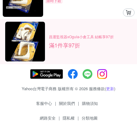
限時下殺
昌運監視器xOgula小倉工具 結帳享97折
滿1件享97折
Yahoo台灣電子商務 版權所有 © 2026 服務條款(
更新
)
客服中心
|
關於我們
|
購物須知
網路安全
|
隱私權
|
分類地圖