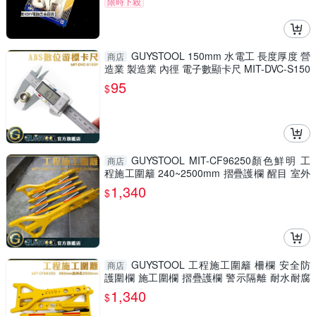
限時下殺
GUYSTOOL 150mm 水電工 長度厚度 營
商店
造業 製造業 內徑 電子數顯卡尺 MIT-DVC-S150
P 防潑水 廠房
95
$
GUYSTOOL MIT-CF96250顏色鮮明 工
商店
程施工圍籬 240~2500mm 摺疊護欄 醒目 室外
裝修 安全防護圍欄
1,340
$
GUYSTOOL 工程施工圍籬 柵欄 安全防
商店
護圍欄 施工圍欄 摺疊護欄 警示隔離 耐水耐腐
MIT-CF96250
1,340
$