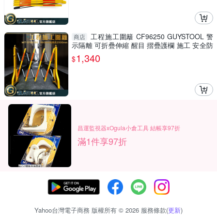
工程施工圍籬 CF96250 GUYSTOOL 警
商店
示隔離 可折疊伸縮 醒目 摺疊護欄 施工 安全防
護圍欄 室內裝潢
1,340
$
昌運監視器xOgula小倉工具 結帳享97折
滿1件享97折
Yahoo台灣電子商務 版權所有 © 2026 服務條款(
更新
)