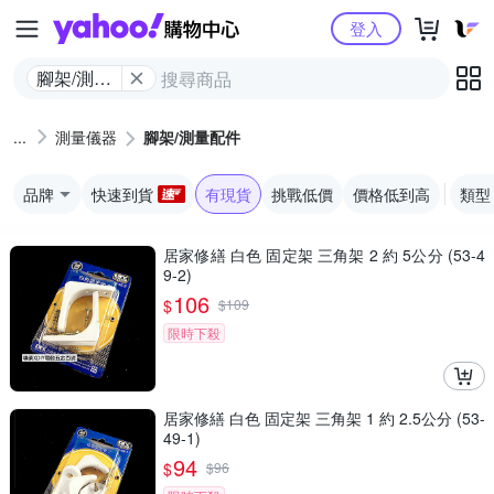
Yahoo購物中心
登入
腳架/測量
配件
測量儀器
腳架/測量配件
品牌
快速到貨
有現貨
挑戰低價
價格低到高
類型
居家修繕 白色 固定架 三角架 2 約 5公分 (53-4
9-2)
106
$
$
109
限時下殺
居家修繕 白色 固定架 三角架 1 約 2.5公分 (53-
49-1)
94
$
$
96