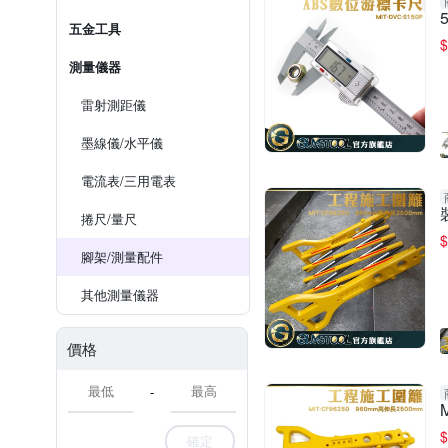
五金工具
$
測量儀器
雷射測距儀
墨線儀/水平儀
電流表/三用電表
捲尺/量尺
$
腳架/測量配件
其他測量儀器
價格
-
$
確定