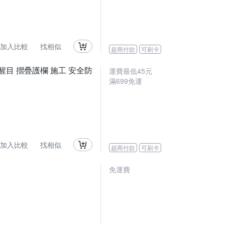
加入比較
找相似
超商付款
可刷卡
 醒目 摺疊護欄 施工 安全防
運費最低
45
元
滿
699
免運
加入比較
找相似
超商付款
可刷卡
免運費