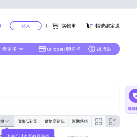
購物車
帳號綁定送
登入
看更多
uniopen 聯名卡
超贈點
價
價格低到高
價格高到低
近期熱銷
現在可以查看商品評價
子數顯卡尺 MIT-DVC-S1