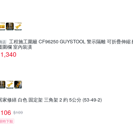
工程施工圍籬 CF96250 GUYSTOOL 警示隔離 可折疊伸縮
商店
護圍欄 室內裝潢
1,340
居家修繕 白色 固定架 三角架 2 約 5公分 (53-49-2)
106
$
109
限時下殺