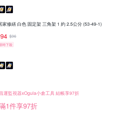
居家修繕 白色 固定架 三角架 1 約 2.5公分 (53-49-1)
94
$
96
限時下殺
昌運監視器xOgula小倉工具 結帳享97折
滿1件享97折