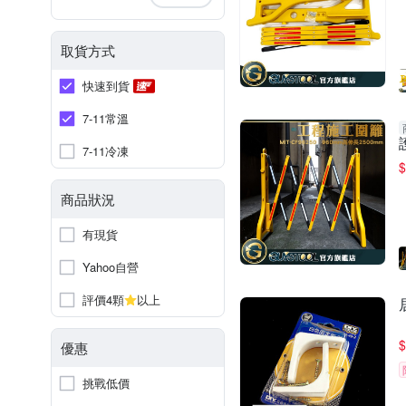
取貨方式
快速到貨
7-11常溫
7-11冷凍
$
商品狀況
有現貨
Yahoo自營
評價4顆
以上
$
優惠
挑戰低價