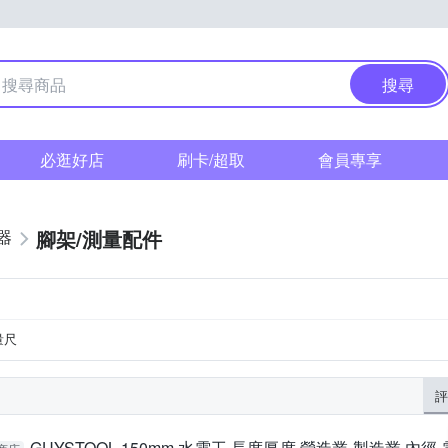
搜尋
必逛好店
刷卡/超取
會員專享
腳架/測量配件
器
量尺
評
GUYSTOOL 150mm 水電工 長度厚度 營造業 製造業 內徑 電