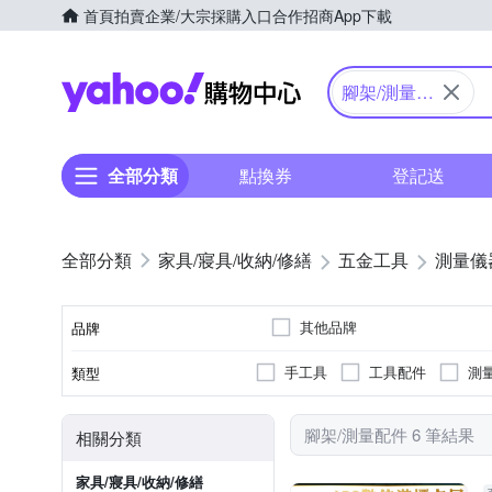
首頁
拍賣
企業/大宗採購入口
合作招商
App下載
Yahoo購物中心
腳架/測量配
件
全部分類
點換券
登記送
家具/寢具/收納/修繕
五金工具
測量儀
其他品牌
品牌
手工具
工具配件
測
類型
品牌名稱
腳架/測量配件 6 筆結果
相關分類
家具/寢具/收納/修繕