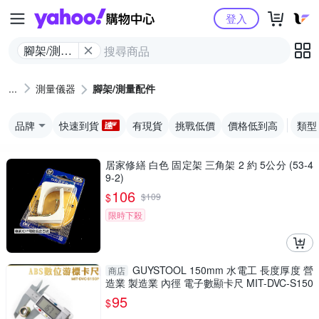
Yahoo購物中心
登入
腳架/測量
配件
測量儀器
腳架/測量配件
品牌
快速到貨
有現貨
挑戰低價
價格低到高
類型
居家修繕 白色 固定架 三角架 2 約 5公分 (53-4
9-2)
106
$
$
109
限時下殺
GUYSTOOL 150mm 水電工 長度厚度 營
商店
造業 製造業 內徑 電子數顯卡尺 MIT-DVC-S150
P 防潑水 廠房
95
$