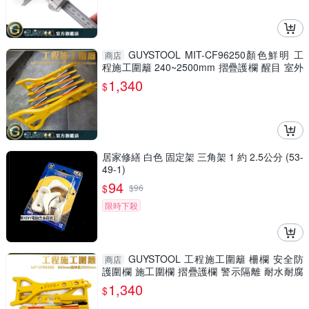
GUYSTOOL MIT-CF96250顏色鮮明 工
商店
程施工圍籬 240~2500mm 摺疊護欄 醒目 室外
裝修 安全防護圍欄
1,340
$
居家修繕 白色 固定架 三角架 1 約 2.5公分 (53-
49-1)
94
$
$
96
限時下殺
GUYSTOOL 工程施工圍籬 柵欄 安全防
商店
護圍欄 施工圍欄 摺疊護欄 警示隔離 耐水耐腐
MIT-CF96250
1,340
$