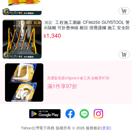
工程施工圍籬 CF96250 GUYSTOOL 警
商店
示隔離 可折疊伸縮 醒目 摺疊護欄 施工 安全防
護圍欄 室內裝潢
1,340
$
昌運監視器xOgula小倉工具 結帳享97折
滿1件享97折
Yahoo台灣電子商務 版權所有 © 2026 服務條款(
更新
)