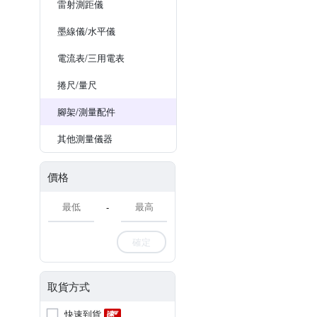
雷射測距儀
墨線儀/水平儀
電流表/三用電表
捲尺/量尺
腳架/測量配件
其他測量儀器
價格
-
確定
取貨方式
快速到貨