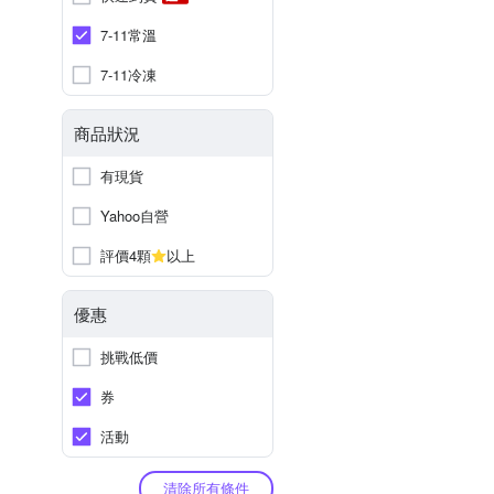
7-11常溫
7-11冷凍
商品狀況
有現貨
Yahoo自營
評價4顆
以上
優惠
挑戰低價
券
活動
清除所有條件