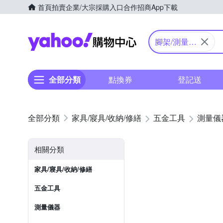
首頁
拍賣
企業/大宗採購入口
合作招商
App下載
Yahoo購物中心
腳架/測量配
件
全部分類
點換券
登記送
家具/寢具/收納/修繕
五金工具
測量儀
相關分類
家具/寢具/收納/修繕
五金工具
測量儀器