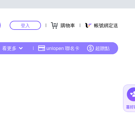
購物車
帳號綁定送
登入
看更多
uniopen 聯名卡
超贈點