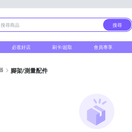
搜尋
必逛好店
刷卡/超取
會員專享
腳架/測量配件
器