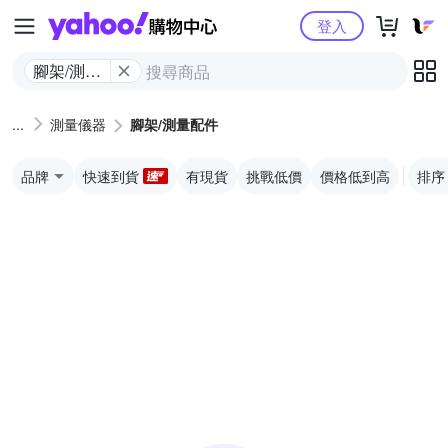
Yahoo購物中心
登入
腳架/測量
配件
測量儀器
腳架/測量配件
品牌
快速到貨
有現貨
挑戰低價
價格低到高
排序