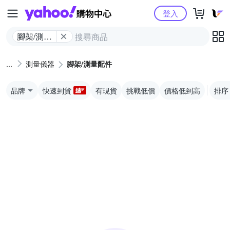
Yahoo購物中心
登入
腳架/測量
配件
測量儀器
腳架/測量配件
品牌
快速到貨
有現貨
挑戰低價
價格低到高
排序