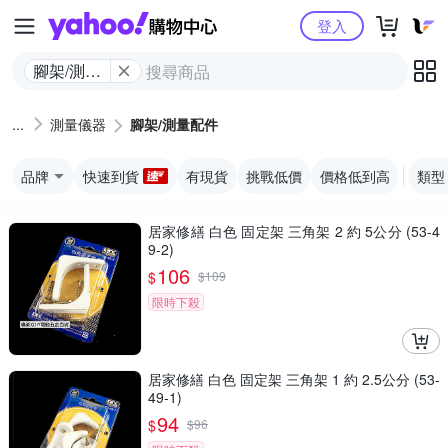
Yahoo購物中心
登入
腳架/測量
配件
測量儀器
腳架/測量配件
品牌
快速到貨
有現貨
挑戰低價
價格低到高
類型
居家修繕 白色 固定架 三角架 2 約 5公分 (53-4
9-2)
106
$
$
109
限時下殺
居家修繕 白色 固定架 三角架 1 約 2.5公分 (53-
49-1)
94
$
$
96