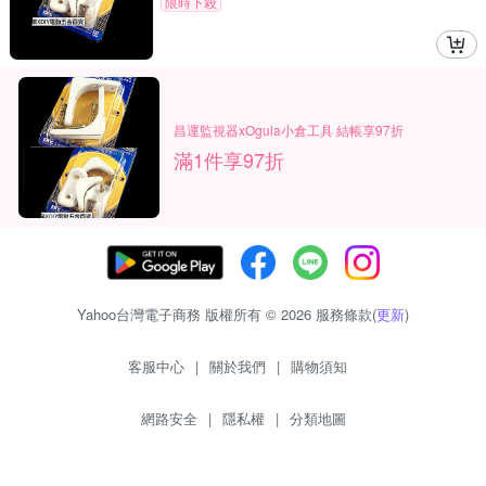
限時下殺
昌運監視器xOgula小倉工具 結帳享97折
滿1件享97折
Yahoo台灣電子商務 版權所有 © 2026 服務條款(
更新
)
客服中心
|
關於我們
|
購物須知
網路安全
|
隱私權
|
分類地圖